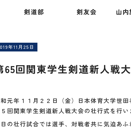
戦大会 壮行式
剣道部
剣友会
山内
2019年11月25日
第65回関東学生剣道新人戦
令和元年１１月２２日（金）日本体育大学世田
６５回関東学生剣道新人戦大会の壮行式を行い
本日の壮行試合では選手、対戦者共に気迫あふ