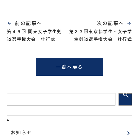
前の記事へ
次の記事へ
第４９回 関東女子学生剣
第２３回東京都学生・女子学
道選手権大会 壮行式
生剣道選手権大会 壮行式
一覧へ戻る
search
お知らせ