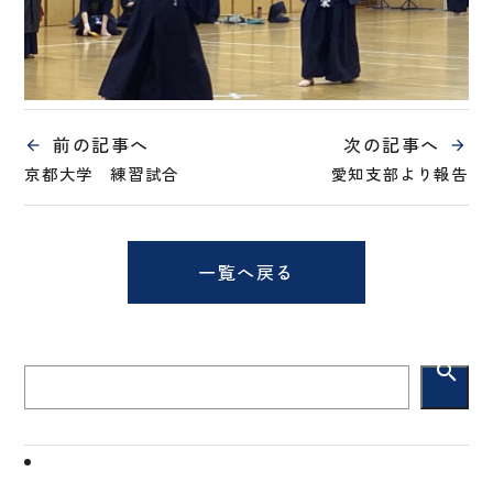
前の記事へ
次の記事へ
京都大学 練習試合
愛知支部より報告
一覧へ戻る
search