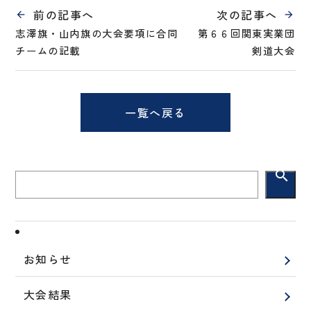
前の記事へ
次の記事へ
志澤旗・山内旗の大会要項に合同
第６６回関東実業団
チームの記載
剣道大会
一覧へ戻る
search
お知らせ
大会結果