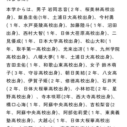
本学からは、男子 岩岡志音(２年、桜美林高校出
身)、飯島圭佑(1年、土浦日大高校出身)、今村勇
(１年、水戸葵陵高校出身)、加藤陸斗(１年、沼田
出身)、西村大智(１年、日体大荏原高校出身)、二
見優成(１年、日本大学高校出身)、松山大和(１
年、取手第一高校出身)、光来出冴(１年、九州学院
高校出身)、八幡大夢(１年、土浦日大高校出身)、
吉田圭佑(１年、和歌山東高校出身)、女子 鈴木萌
子(３年、守谷高校出身)、朝日美結(２年、八女高
校出身)、伊賀子姫(２年、修徳高校出身)、石井天
(２年、日体大桜華高校出身)、小林初花(２年、星
野高校出身）、寺本咲耶(2年、西大寺高校出身)、
橋口心海(１年、阿蘇中央高校出身)、吉松梨音(2
年、阿蘇中央高校出身)、阿部佑莉愛(１年、東奥義
塾高校出身)、大越心(１年、日体大桜華高校出