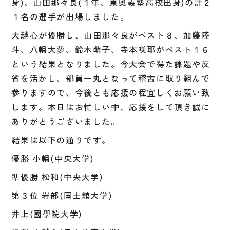
身)、山田那々良(１年、東奥義塾高校出身)の計２
１名の選手が出場しました。
大越心が優勝し、山田那々良がベスト８、加藤陸
斗、八幡大夢、鈴木萌子、寺本咲耶がベスト１６
という結果となりました。今大会で得た課題や反
省を活かし、部員一丸となって稽古に取り組んで
参りますので、今後とも応援の程宜しくお願い致
します。本日はお忙しい中、応援をして頂き誠に
ありがとうございました。
結果は以下の通りです。
優勝 小幡(中央大学)
準優勝 松和(中央大学)
第３位 岩部(国士舘大学)
井上(國學院大学)