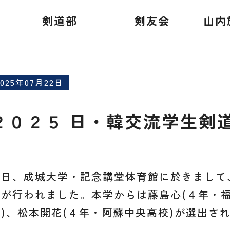
生剣道親善試合
剣道部
剣友会
山内
2025年07月22日
２０２５ 日・韓交流学生剣
本日、成城大学・記念講堂体育館に於きまして
合が行われました。本学からは藤島心(４年・福
校)、松本開花(４年・阿蘇中央高校)が選出さ