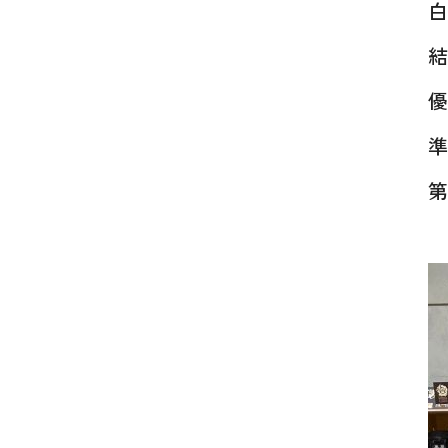
優
準
第