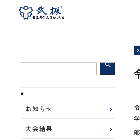
ホーム
大会結果
令和6年 日本体育大学剣
search
お知らせ
大会結果