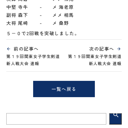
中堅 寺牛 - メ 海老原
副将 森下 - メメ 相馬
大将 尾崎 - メ 桑野
５－０で2回戦を突破しました。
前の記事へ
次の記事へ
第１９回関東女子学生剣道
第１９回関東女子学生剣道
新人戦大会 速報
新人戦大会 速報
一覧へ戻る
search