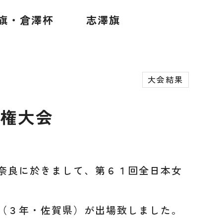
旗・倉澤杯
志澤旗
大会結果
権大会
奈良に於きまして、第６１回全日本女
（３年・佐賀県）が出場致しました。