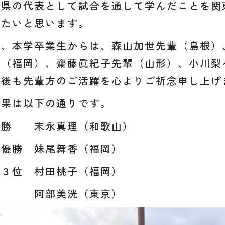
各県の代表として試合を通して学んだことを関
きたいと思います。
又、本学卒業生からは、森山加世先輩（島根）
輩（福岡）、齋藤眞紀子先輩（山形）、小川梨
今後も先輩方のご活躍を心よりご祈念申し上げ
結果は以下の通りです。
優勝 末永真理（和歌山）
準優勝 妹尾舞香（福岡）
第３位 村田桃子（福岡）
阿部美洸（東京）