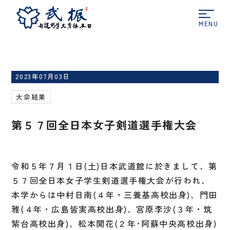
ホーム
大会結果
第５７回全日本女子剣道選手権
大会
2023年07月03日
大会結果
第５７回全日本女子剣道選手権大会
令和５年７月１日
(
土
)
日本武道館に於きまして、第
５７回全日本女子学生剣道選手権大会が行われ、
本学からは中村日南
(
４年・三養基高校出身
)
、門田
雅
(
４年・広島皆実高校出身
)
、宮原李沙
(
３年・筑
紫台高校出身
)
、松本開花
(
２年･阿蘇中央高校出身
)