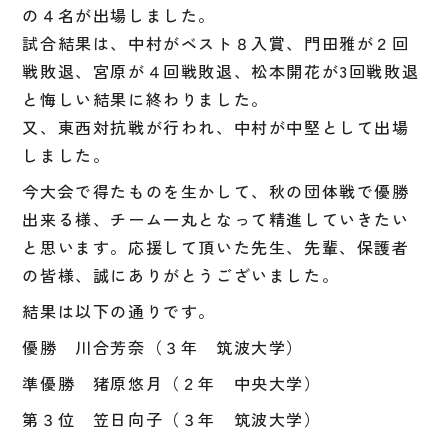
の４名が出場しました。
試合結果は、中村がベスト８入賞、門田雅が２回
戦敗退、宮原が４回戦敗退、松本開花が
3
回戦敗退
と悔しい結果に終わりました。
又、東西対抗戦が行われ、中村が中堅として出場
しました。
今大会で得たものを生かして、秋の団体戦で優勝
出来る様、チーム一丸となって精進していきたい
と思います。応援して頂いた先生、先輩、保護者
の皆様、誠にありがとうございました。
結果は以下の通りです。
優勝 川合芳奈（３年 筑波大学）
準優勝 猪原悠月（２年 中央大学）
第３位 笠日向子（３年 筑波大学）