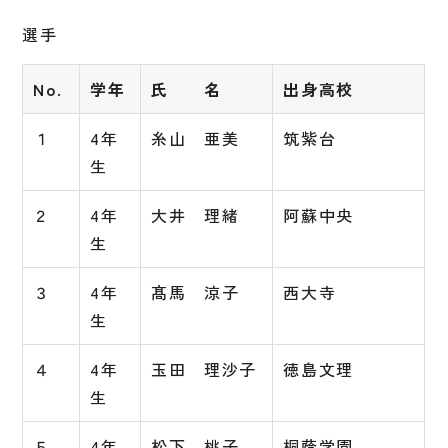
選手
No.
学年
氏 名
出身高校
１
4年
糸山 亜美
筑紫台
生
２
4年
大井 理緒
阿蘇中央
生
３
4年
髙馬 涼子
西大寺
生
４
4年
玉田 理沙子
徳島文理
生
５
4年
松下 桃子
桐蔭学園