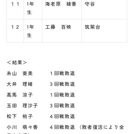
１１
1年
海老原 綾香
守谷
生
１２
1年
工藤 百映
筑紫台
生
＜結果＞
糸山 亜美 １回戦敗退
大井 理緒
３回戦敗退
髙馬 涼子 １回戦敗退
玉田 理沙子 ３回戦敗退
松下 桃子 ４回戦敗退
小川 萌々香 ４回戦敗退 （敗者復活により全