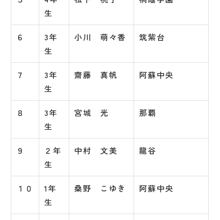
生
６
3年
小川 萌々香
筑紫台
生
７
3年
齋藤 真帆
阿蘇中央
生
８
3年
宮城 光
那覇
生
９
２年
中村 文美
龍谷
生
１０
1年
桑野 こゆき
阿蘇中央
生